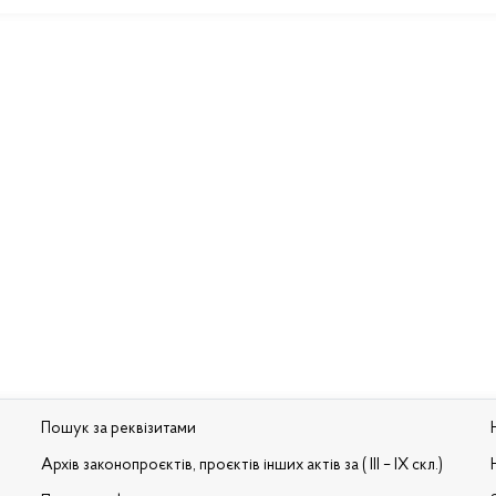
Пошук за реквізитами
Архів законопроєктів, проєктів інших актів за ( III – IX скл.)