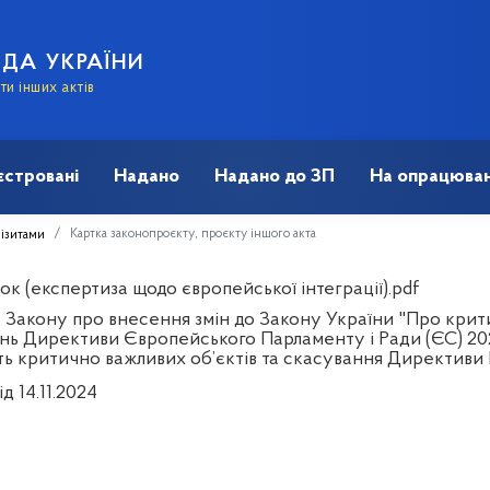
АДА УКРАЇНИ
и інших актів
єстровані
Надано
Надано до ЗП
На опрацюван
Картка законопроєкту, проєкту іншого акта
візитами
к (експертиза щодо європейської інтеграції).pdf
 Закону про внесення змін до Закону України "Про крит
нь Директиви Європейського Парламенту і Ради (ЄС) 202
сть критично важливих об’єктів та скасування Директиви
ід 14.11.2024