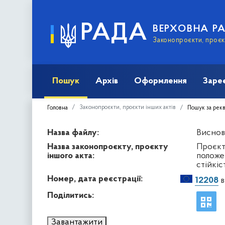
РАДА
ВЕРХОВНА Р
Законопроєкти, проєкт
Пошук
Архів
Оформлення
Заре
Законопроєкти, проєкти інших актів
Головна
Пошук за рек
Назва файлу:
Висново
Назва законопроєкту, проєкту
Проєкт
іншого акта:
положе
стійкі
Номер, дата реєстрації:
12208
в
Поділитись:
Завантажити