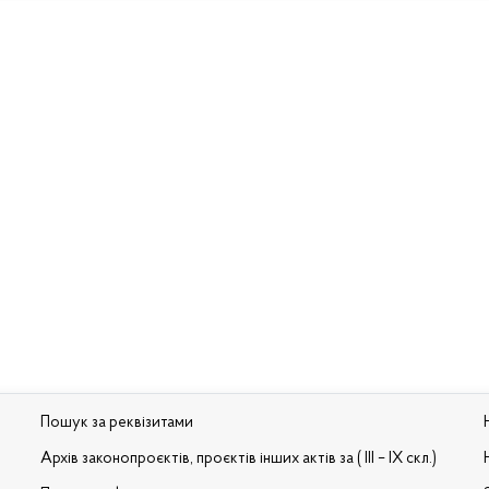
Пошук за реквізитами
Архів законопроєктів, проєктів інших актів за ( III – IX скл.)