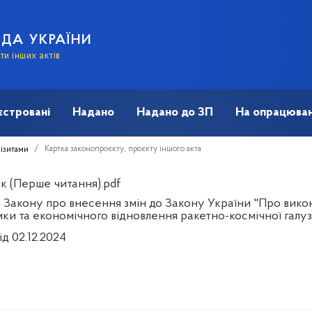
АДА УКРАЇНИ
и інших актів
єстровані
Надано
Надано до ЗП
На опрацюван
Картка законопроєкту, проєкту іншого акта
візитами
к (Перше читання).pdf
 Закону про внесення змін до Закону України "Про вик
мки та економічного відновлення ракетно-космічної галуз
ід 02.12.2024