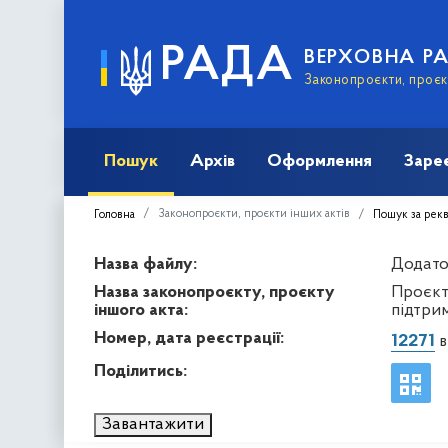
РАДА
ВЕРХОВНА Р
Законопроєкти, проєкт
Пошук
Архів
Оформлення
Заре
Законопроєкти, проєкти інших актів
Головна
Пошук за рек
Назва файлу:
Додато
Назва законопроєкту, проєкту
Проєкт
іншого акта:
підтри
Номер, дата реєстрації:
12271
в
Поділитись:
Завантажити