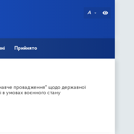
A
ні
Прийнято
онавче провадження" щодо державної
і в умовах воєнного стану