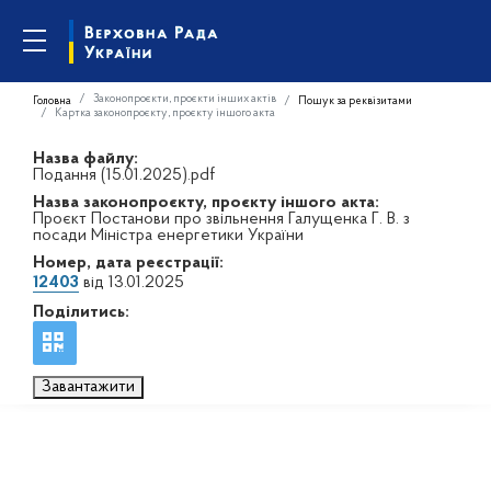
Законопроєкти, проєкти інших актів
Головна
Пошук за реквізитами
Картка законопроєкту, проєкту іншого акта
Назва файлу:
Подання (15.01.2025).pdf
Назва законопроєкту, проєкту іншого акта:
Проєкт Постанови про звільнення Галущенка Г. В. з
посади Міністра енергетики України
Номер, дата реєстрації:
12403
від 13.01.2025
Поділитись:
Завантажити