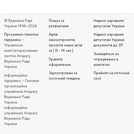
© Верховна Рада
Пошук за
Надано народним
України 1994—2026
реквізитами
депутатам України
Програмно-технічна
Архів
Надано народним
підтримка
—
законопроєктів,
депутатам України
Управління
проєктів інших актів
документів до ЗП
комп'ютеризованих
за ( III – IX скл.)
Знаходяться на
систем Апарату
Правила
опрацюванні в
Верховної Ради
оформлення
комітетах
України
Зареєстровані за
Прийняті на поточній
Iнформаційна
поточний тиждень
сесії
підтримка — Головне
організаційне
управління Апарату
Верховної Ради
України,
Інформаційне
управління Апарату
Верховної Ради
України