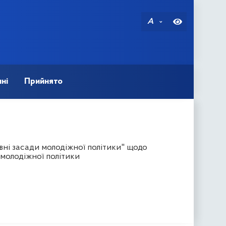
A
ні
Прийнято
ні засади молодіжної політики" щодо
 молодіжної політики