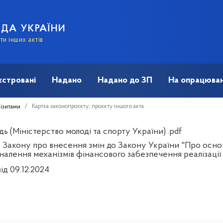
АДА УКРАЇНИ
и інших актів
єстровані
Надано
Надано до ЗП
На опрацюван
Картка законопроєкту, проєкту іншого акта
візитами
дь (Міністерство молоді та спорту України) .pdf
 Закону про внесення змін до Закону України "Про основ
налення механізмів фінансового забезпечення реалізації
ід 09.12.2024