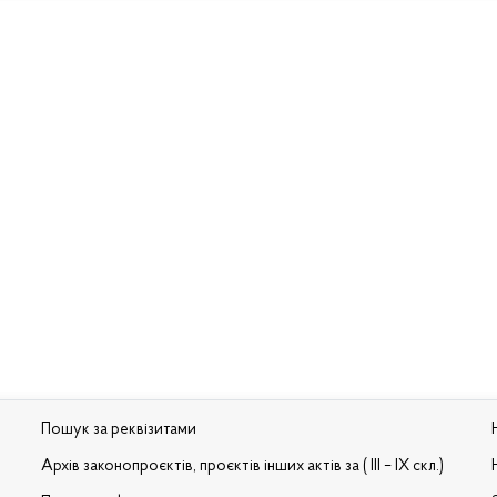
Пошук за реквізитами
Архів законопроєктів, проєктів інших актів за ( III – IX скл.)