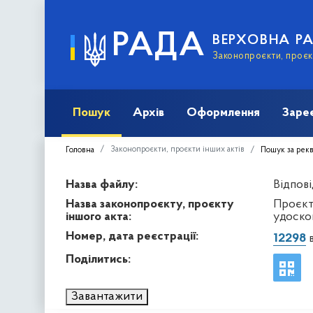
РАДА
ВЕРХОВНА Р
Законопроєкти, проєкт
Пошук
Архів
Оформлення
Заре
Законопроєкти, проєкти інших актів
Головна
Пошук за рек
Назва файлу:
Відпові
Назва законопроєкту, проєкту
Проєкт
іншого акта:
удоско
Номер, дата реєстрації:
12298
в
Поділитись:
Завантажити