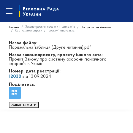
Законопроєкти, проєкти інших актів
Головна
Пошук за реквізитами
Картка законопроєкту, проєкту іншого акта
Назва файлу:
Порівняльна таблиця (Друге читання).pdf
Назва законопроєкту, проєкту іншого акта:
Проєкт Закону про систему охорони психічного
здоровʼя в Україні
Номер, дата реєстрації:
12030
від 13.09.2024
Поділитись:
Завантажити