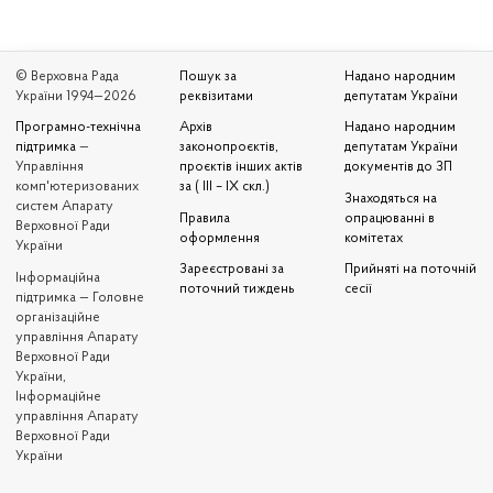
© Верховна Рада
Пошук за
Надано народним
України 1994—2026
реквізитами
депутатам України
Програмно-технічна
Архів
Надано народним
підтримка
—
законопроєктів,
депутатам України
Управління
проєктів інших актів
документів до ЗП
комп'ютеризованих
за ( III – IX скл.)
Знаходяться на
систем Апарату
Правила
опрацюванні в
Верховної Ради
оформлення
комітетах
України
Зареєстровані за
Прийняті на поточній
Iнформаційна
поточний тиждень
сесії
підтримка — Головне
організаційне
управління Апарату
Верховної Ради
України,
Інформаційне
управління Апарату
Верховної Ради
України