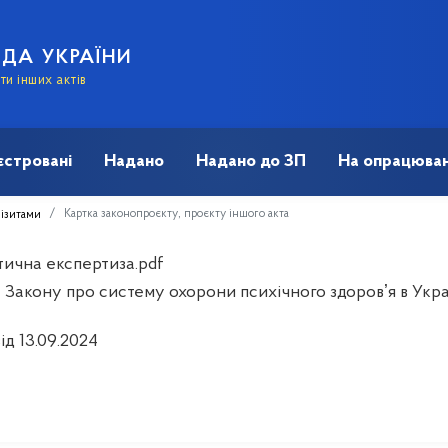
АДА УКРАЇНИ
и інших актів
єстровані
Надано
Надано до ЗП
На опрацюван
Картка законопроєкту, проєкту іншого акта
візитами
тична експертиза.pdf
 Закону про систему охорони психічного здоровʼя в Укра
ід 13.09.2024