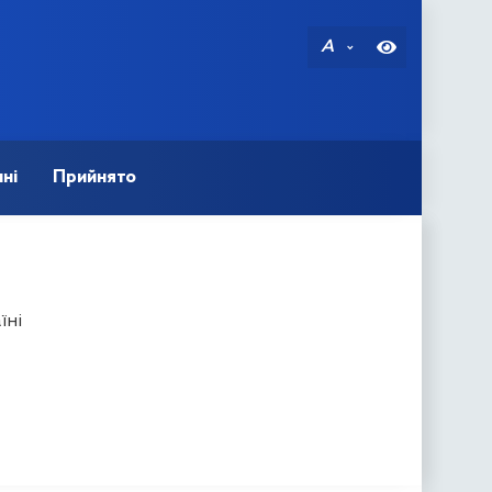
A
ні
Прийнято
їні