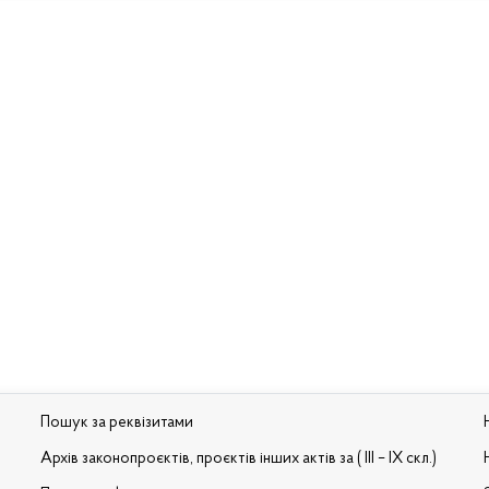
Пошук за реквізитами
Архів законопроєктів, проєктів інших актів за ( III – IX скл.)