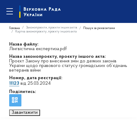
Законопроєкти, проєкти інших актів
Головна
Пошук за реквізитами
Картка законопроєкту, проєкту іншого акта
Назва файлу:
Лінгвістична експертиза.pdf
Назва законопроєкту, проєкту іншого акта:
Проєкт Закону про внесення змін до деяких законів
України щодо правового статусу громадських об’єднань
ветеранів війни
Номер, дата реєстрації:
11123
від 25.03.2024
Поділитись:
Завантажити