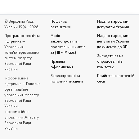
© Верховна Рада
Пошук за
Надано народним
України 1994—2026
реквізитами
депутатам України
Програмно-технічна
Архів
Надано народним
підтримка
—
законопроєктів,
депутатам України
Управління
проєктів інших актів
документів до ЗП
комп'ютеризованих
за ( III – IX скл.)
Знаходяться на
систем Апарату
Правила
опрацюванні в
Верховної Ради
оформлення
комітетах
України
Зареєстровані за
Прийняті на поточній
Iнформаційна
поточний тиждень
сесії
підтримка — Головне
організаційне
управління Апарату
Верховної Ради
України,
Інформаційне
управління Апарату
Верховної Ради
України