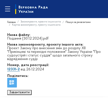
Законопроєкти, проєкти інших актів
Головна
Пошук за реквізитами
Картка законопроєкту, проєкту іншого акта
Назва файлу:
Подання (30.12.2024).pdf
Назва законопроєкту, проєкту іншого акта:
Проєкт Закону про внесення змін до розділу XII
"Прикінцеві та перехідні положення" Закону України "Про
судоустрій і статус суддів" щодо загального строку
відрядження судді
Номер, дата реєстрації:
12331-2
від 26.12.2024
Поділитись:
Завантажити