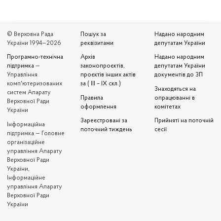
© Верховна Рада
Пошук за
Надано народним
України 1994—2026
реквізитами
депутатам України
Програмно-технічна
Архів
Надано народним
підтримка
—
законопроєктів,
депутатам України
Управління
проєктів інших актів
документів до ЗП
комп'ютеризованих
за ( III – IX скл.)
Знаходяться на
систем Апарату
Правила
опрацюванні в
Верховної Ради
оформлення
комітетах
України
Зареєстровані за
Прийняті на поточній
Iнформаційна
поточний тиждень
сесії
підтримка — Головне
організаційне
управління Апарату
Верховної Ради
України,
Інформаційне
управління Апарату
Верховної Ради
України