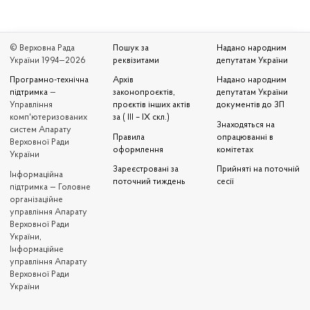
© Верховна Рада
Пошук за
Надано народним
України 1994—2026
реквізитами
депутатам України
Програмно-технічна
Архів
Надано народним
підтримка
—
законопроєктів,
депутатам України
Управління
проєктів інших актів
документів до ЗП
комп'ютеризованих
за ( III – IX скл.)
Знаходяться на
систем Апарату
Правила
опрацюванні в
Верховної Ради
оформлення
комітетах
України
Зареєстровані за
Прийняті на поточній
Iнформаційна
поточний тиждень
сесії
підтримка — Головне
організаційне
управління Апарату
Верховної Ради
України,
Інформаційне
управління Апарату
Верховної Ради
України