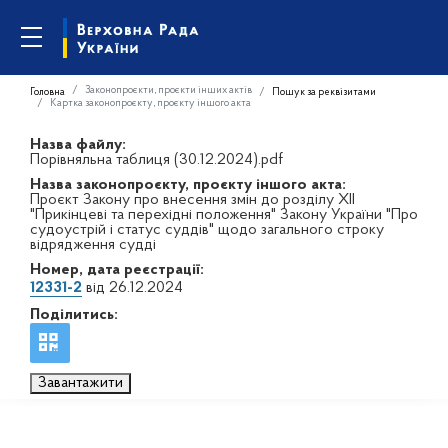
Законопроєкти, проєкти інших актів
Головна
Пошук за реквізитами
Картка законопроєкту, проєкту іншого акта
Назва файлу:
Порівняльна таблиця (30.12.2024).pdf
Назва законопроєкту, проєкту іншого акта:
Проєкт Закону про внесення змін до розділу XII
"Прикінцеві та перехідні положення" Закону України "Про
судоустрій і статус суддів" щодо загального строку
відрядження судді
Номер, дата реєстрації:
12331-2
від 26.12.2024
Поділитись:
Завантажити