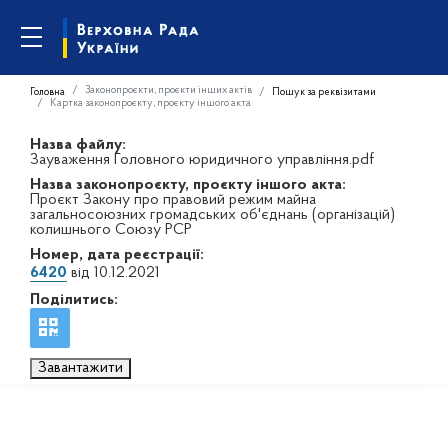
Законопроєкти, проєкти інших актів
Головна
Пошук за реквізитами
Картка законопроєкту, проєкту іншого акта
Назва файлу:
Зауваження Головного юридичного управління.pdf
Назва законопроєкту, проєкту іншого акта:
Проєкт Закону про правовий режим майна
загальносоюзних громадських об'єднань (організацій)
колишнього Союзу РСР
Номер, дата реєстрації:
6420
від 10.12.2021
Поділитись:
Завантажити