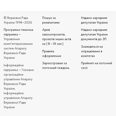
© Верховна Рада
Пошук за
Надано народним
України 1994—2026
реквізитами
депутатам України
Програмно-технічна
Архів
Надано народним
підтримка
—
законопроєктів,
депутатам України
Управління
проєктів інших актів
документів до ЗП
комп'ютеризованих
за ( III – IX скл.)
Знаходяться на
систем Апарату
Правила
опрацюванні в
Верховної Ради
оформлення
комітетах
України
Зареєстровані за
Прийняті на поточній
Iнформаційна
поточний тиждень
сесії
підтримка — Головне
організаційне
управління Апарату
Верховної Ради
України,
Інформаційне
управління Апарату
Верховної Ради
України