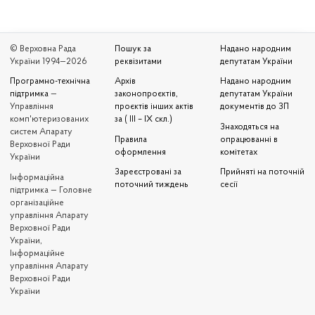
© Верховна Рада
Пошук за
Надано народним
України 1994—2026
реквізитами
депутатам України
Програмно-технічна
Архів
Надано народним
підтримка
—
законопроєктів,
депутатам України
Управління
проєктів інших актів
документів до ЗП
комп'ютеризованих
за ( III – IX скл.)
Знаходяться на
систем Апарату
Правила
опрацюванні в
Верховної Ради
оформлення
комітетах
України
Зареєстровані за
Прийняті на поточній
Iнформаційна
поточний тиждень
сесії
підтримка — Головне
організаційне
управління Апарату
Верховної Ради
України,
Інформаційне
управління Апарату
Верховної Ради
України