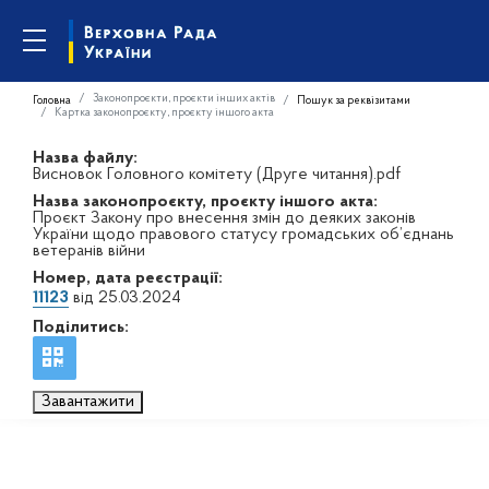
Законопроєкти, проєкти інших актів
Головна
Пошук за реквізитами
Картка законопроєкту, проєкту іншого акта
Назва файлу:
Висновок Головного комітету (Друге читання).pdf
Назва законопроєкту, проєкту іншого акта:
Проєкт Закону про внесення змін до деяких законів
України щодо правового статусу громадських об’єднань
ветеранів війни
Номер, дата реєстрації:
11123
від 25.03.2024
Поділитись:
Завантажити