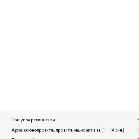
Пошук за реквізитами
Архів законопроєктів, проєктів інших актів за ( III – IX скл.)