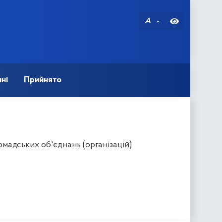
A
ні
Прийнято
адських об'єднань (організацій)