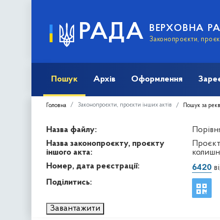
РАДА
ВЕРХОВНА Р
Законопроєкти, проєкт
Пошук
Архів
Оформлення
Заре
Законопроєкти, проєкти інших актів
Головна
Пошук за рек
Назва файлу:
Порівн
Назва законопроєкту, проєкту
Проєкт
іншого акта:
колишн
Номер, дата реєстрації:
6420
ві
Поділитись:
Завантажити