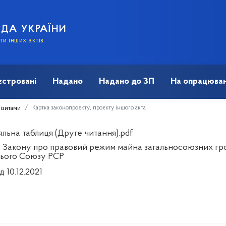
АДА УКРАЇНИ
и інших актів
єстровані
Надано
Надано до ЗП
На опрацюван
Картка законопроєкту, проєкту іншого акта
візитами
яльна таблиця (Друге читання).pdf
 Закону про правовий режим майна загальносоюзних гром
ього Союзу РСР
д 10.12.2021