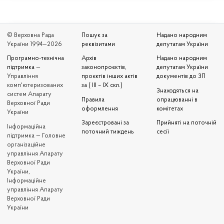
© Верховна Рада
Пошук за
Надано народним
України 1994—2026
реквізитами
депутатам України
Програмно-технічна
Архів
Надано народним
підтримка
—
законопроєктів,
депутатам України
Управління
проєктів інших актів
документів до ЗП
комп'ютеризованих
за ( III – IX скл.)
Знаходяться на
систем Апарату
Правила
опрацюванні в
Верховної Ради
оформлення
комітетах
України
Зареєстровані за
Прийняті на поточній
Iнформаційна
поточний тиждень
сесії
підтримка — Головне
організаційне
управління Апарату
Верховної Ради
України,
Інформаційне
управління Апарату
Верховної Ради
України