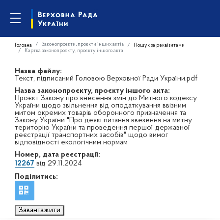
Законопроєкти, проєкти інших актів
Головна
Пошук за реквізитами
Картка законопроєкту, проєкту іншого акта
Назва файлу:
Текст, підписаний Головою Верховної Ради України.pdf
Назва законопроєкту, проєкту іншого акта:
Проєкт Закону про внесення змін до Митного кодексу
України щодо звільнення від оподаткування ввізним
митом окремих товарів оборонного призначення та
Закону України "Про деякі питання ввезення на митну
територію України та проведення першої державної
реєстрації транспортних засобів" щодо вимог
відповідності екологічним нормам
Номер, дата реєстрації:
12267
від 29.11.2024
Поділитись:
Завантажити