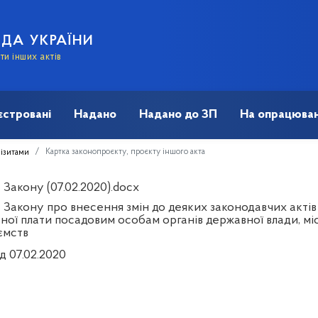
АДА УКРАЇНИ
и інших актів
єстровані
Надано
Надано до ЗП
На опрацюван
Картка законопроєкту, проєкту іншого акта
візитами
Закону (07.02.2020).docx
 Закону про внесення змін до деяких законодавчих актів
тної плати посадовим особам органів державної влади, м
ємств
д 07.02.2020