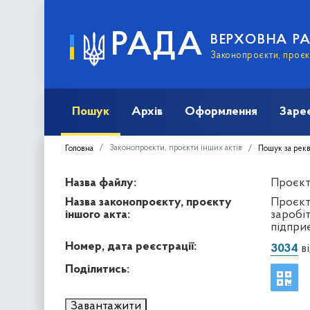
РАДА
ВЕРХОВНА Р
Законопроєкти, проєкт
Пошук
Архів
Оформлення
Заре
Законопроєкти, проєкти інших актів
Головна
Пошук за рек
Назва файлу:
Проєкт 
Назва законопроєкту, проєкту
Проєкт
іншого акта:
заробі
підпри
Номер, дата реєстрації:
3034
ві
Поділитись:
Завантажити