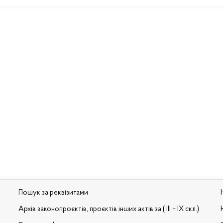
Пошук за реквізитами
Архів законопроєктів, проєктів інших актів за ( III – IX скл.)