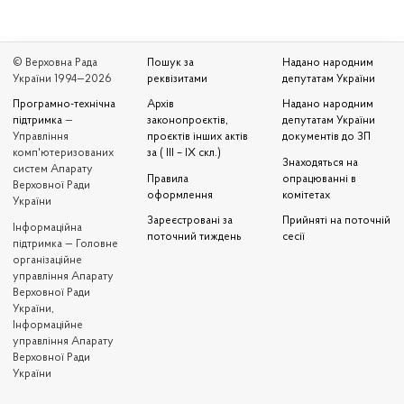
© Верховна Рада
Пошук за
Надано народним
України 1994—2026
реквізитами
депутатам України
Програмно-технічна
Архів
Надано народним
підтримка
—
законопроєктів,
депутатам України
Управління
проєктів інших актів
документів до ЗП
комп'ютеризованих
за ( III – IX скл.)
Знаходяться на
систем Апарату
Правила
опрацюванні в
Верховної Ради
оформлення
комітетах
України
Зареєстровані за
Прийняті на поточній
Iнформаційна
поточний тиждень
сесії
підтримка — Головне
організаційне
управління Апарату
Верховної Ради
України,
Інформаційне
управління Апарату
Верховної Ради
України