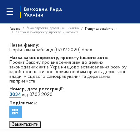
Законопроєкти, проєкти інших актів
Головна
Пошук за реквізитами
Картка законопроєкту, проєкту іншого акта
Назва файлу:
Порівняльна таблиця (07.02.2020).docx
Назва законопроєкту, проєкту іншого акта:
Проєкт Закону про внесення змін до деяких
законодавчих актів України щодо встановлення розміру
заробітної плати посадовим особам органів державної
влади, місцевого самоврядування та державних
підприємств
Номер, дата реєстрації:
3034
від 07.02.2020
Поділитись:
Завантажити