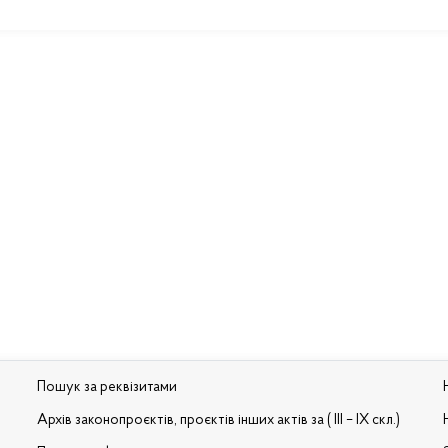
Пошук за реквізитами
Архів законопроєктів, проєктів інших актів за ( III – IX скл.)