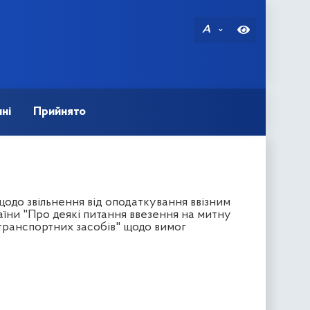
A
ні
Прийнято
одо звільнення від оподаткування ввізним
їни "Про деякі питання ввезення на митну
транспортних засобів" щодо вимог