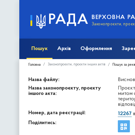
РАДА
ВЕРХОВНА Р
Законопроєкти, проєкт
Пошук
Архів
Оформлення
Заре
Законопроєкти, проєкти інших актів
Головна
Пошук за рек
Назва файлу:
Виснов
Назва законопроєкту, проєкту
Проєкт
іншого акта:
митом 
терито
відпов
Номер, дата реєстрації:
12267
в
Поділитись: