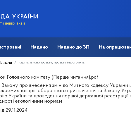
АДА УКРАЇНИ
и інших актів
єстровані
Надано
Надано до ЗП
На опрацюван
Картка законопроєкту, проєкту іншого акта
візитами
ок Головного комітету (Перше читання).pdf
 Закону про внесення змін до Митного кодексу України щ
окремих товарів оборонного призначення та Закону Укра
рію України та проведення першої державної реєстрації 
ідності екологічним нормам
ід 29.11.2024