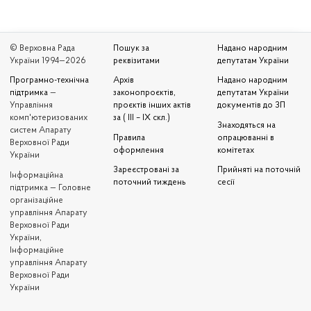
© Верховна Рада
Пошук за
Надано народним
України 1994—2026
реквізитами
депутатам України
Програмно-технічна
Архів
Надано народним
підтримка
—
законопроєктів,
депутатам України
Управління
проєктів інших актів
документів до ЗП
комп'ютеризованих
за ( III – IX скл.)
Знаходяться на
систем Апарату
Правила
опрацюванні в
Верховної Ради
оформлення
комітетах
України
Зареєстровані за
Прийняті на поточній
Iнформаційна
поточний тиждень
сесії
підтримка — Головне
організаційне
управління Апарату
Верховної Ради
України,
Інформаційне
управління Апарату
Верховної Ради
України