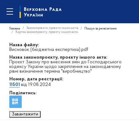
Законопроєкти, проєкти інших актів
Головна
Пошук за реквізитами
Картка законопроєкту, проєкту іншого акта
Назва файлу:
Висновок (бюджетна експертиза).pdf
Назва законопроєкту, проєкту іншого акта:
Проєкт Закону про внесення змін до Господарського
кодексу України щодо закріплення на законодавчому
рівні визначення терміна "виробництво"
Номер, дата реєстрації:
11501
від 19.08.2024
Поділитись:
Завантажити