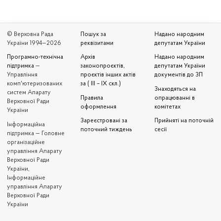
© Верховна Рада
Пошук за
Надано народним
України 1994—2026
реквізитами
депутатам України
Програмно-технічна
Архів
Надано народним
підтримка
—
законопроєктів,
депутатам України
Управління
проєктів інших актів
документів до ЗП
комп'ютеризованих
за ( III – IX скл.)
Знаходяться на
систем Апарату
Правила
опрацюванні в
Верховної Ради
оформлення
комітетах
України
Зареєстровані за
Прийняті на поточній
Iнформаційна
поточний тиждень
сесії
підтримка — Головне
організаційне
управління Апарату
Верховної Ради
України,
Інформаційне
управління Апарату
Верховної Ради
України