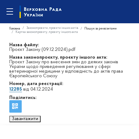
Законопроєкти, проєкти інших актів
Головна
Пошук за реквізитами
Картка законопроєкту, проєкту іншого акта
Назва файлу:
Проєкт Закону (09.12.2024).pdf
Назва законопроєкту, проєкту іншого акта:
Проєкт Закону про внесення змін до деяких законів
України щодо приведення регулювання у сфері
ветеринарної медицини у відповідність до актів права
Європейського Союзу
Номер, дата реєстрації:
12285
від 04.12.2024
Поділитись:
Завантажити