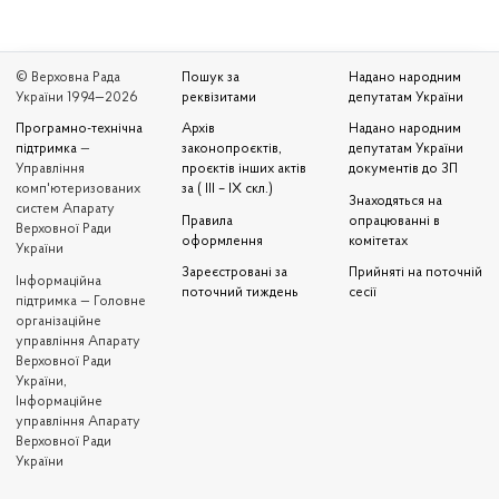
© Верховна Рада
Пошук за
Надано народним
України 1994—2026
реквізитами
депутатам України
Програмно-технічна
Архів
Надано народним
підтримка
—
законопроєктів,
депутатам України
Управління
проєктів інших актів
документів до ЗП
комп'ютеризованих
за ( III – IX скл.)
Знаходяться на
систем Апарату
Правила
опрацюванні в
Верховної Ради
оформлення
комітетах
України
Зареєстровані за
Прийняті на поточній
Iнформаційна
поточний тиждень
сесії
підтримка — Головне
організаційне
управління Апарату
Верховної Ради
України,
Інформаційне
управління Апарату
Верховної Ради
України