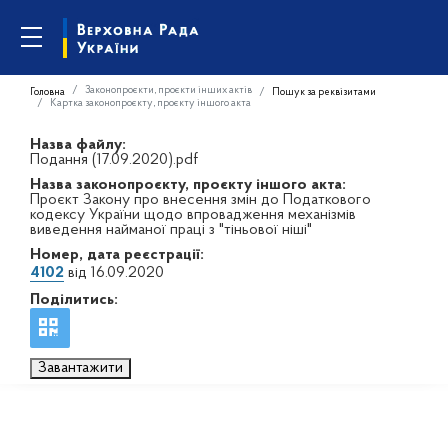
Законопроєкти, проєкти інших актів
Головна
Пошук за реквізитами
Картка законопроєкту, проєкту іншого акта
Назва файлу:
Подання (17.09.2020).pdf
Назва законопроєкту, проєкту іншого акта:
Проєкт Закону про внесення змін до Податкового
кодексу України щодо впровадження механізмів
виведення найманої праці з "тіньової ніші"
Номер, дата реєстрації:
4102
від 16.09.2020
Поділитись:
Завантажити