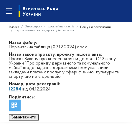
Законопроєкти, проєкти інших актів
Головна
Пошук за реквізитами
Картка законопроєкту, проєкту іншого акта
Назва файлу:
Порівняльна таблиця (09.12.2024).docx
Назва законопроєкту, проєкту іншого акта:
Проєкт Закону про внесення зміни до статті 2 Закону
України “Про оренду державного та комунального
майна” щодо надання державними і комунальними
закладами платних послуг у сфері фізичної культури та
спорту, що не є орендою
Номер, дата реєстрації:
12284
від 04.12.2024
Поділитись:
Завантажити