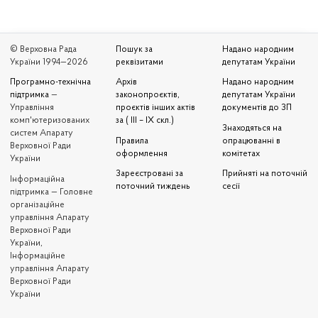
© Верховна Рада
Пошук за
Надано народним
України 1994—2026
реквізитами
депутатам України
Програмно-технічна
Архів
Надано народним
підтримка
—
законопроєктів,
депутатам України
Управління
проєктів інших актів
документів до ЗП
комп'ютеризованих
за ( III – IX скл.)
Знаходяться на
систем Апарату
Правила
опрацюванні в
Верховної Ради
оформлення
комітетах
України
Зареєстровані за
Прийняті на поточній
Iнформаційна
поточний тиждень
сесії
підтримка — Головне
організаційне
управління Апарату
Верховної Ради
України,
Інформаційне
управління Апарату
Верховної Ради
України