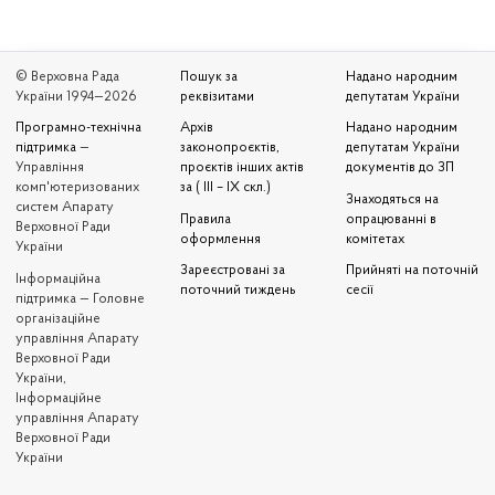
© Верховна Рада
Пошук за
Надано народним
України 1994—2026
реквізитами
депутатам України
Програмно-технічна
Архів
Надано народним
підтримка
—
законопроєктів,
депутатам України
Управління
проєктів інших актів
документів до ЗП
комп'ютеризованих
за ( III – IX скл.)
Знаходяться на
систем Апарату
Правила
опрацюванні в
Верховної Ради
оформлення
комітетах
України
Зареєстровані за
Прийняті на поточній
Iнформаційна
поточний тиждень
сесії
підтримка — Головне
організаційне
управління Апарату
Верховної Ради
України,
Інформаційне
управління Апарату
Верховної Ради
України