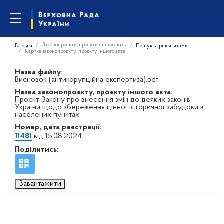
Законопроєкти, проєкти інших актів
Головна
Пошук за реквізитами
Картка законопроєкту, проєкту іншого акта
Назва файлу:
Висновок (антикорупційна експертиза).pdf
Назва законопроєкту, проєкту іншого акта:
Проєкт Закону про внесення змін до деяких законів
України щодо збереження цінної історичної забудови в
населених пунктах
Номер, дата реєстрації:
11481
від 15.08.2024
Поділитись:
Завантажити