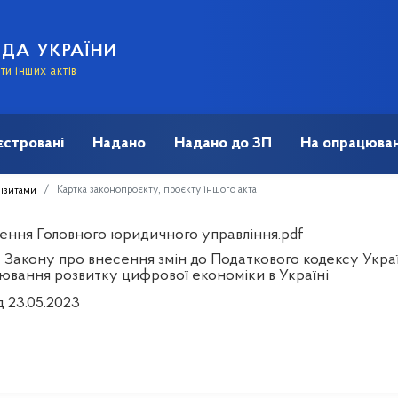
АДА УКРАЇНИ
и інших актів
єстровані
Надано
Надано до ЗП
На опрацюван
Картка законопроєкту, проєкту іншого акта
візитами
ення Головного юридичного управління.pdf
 Закону про внесення змін до Податкового кодексу Украї
ювання розвитку цифрової економіки в Україні
д 23.05.2023