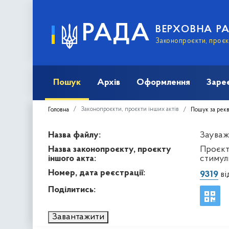
РАДА
ВЕРХОВНА Р
Законопроєкти, проєкт
Пошук
Архів
Оформлення
Заре
Законопроєкти, проєкти інших актів
Головна
Пошук за рек
Назва файлу:
Зауваж
Назва законопроєкту, проєкту
Проєкт
іншого акта:
стимул
Номер, дата реєстрації:
9319
ві
Поділитись:
Завантажити