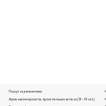
Пошук за реквізитами
Архів законопроєктів, проєктів інших актів за ( III – IX скл.)