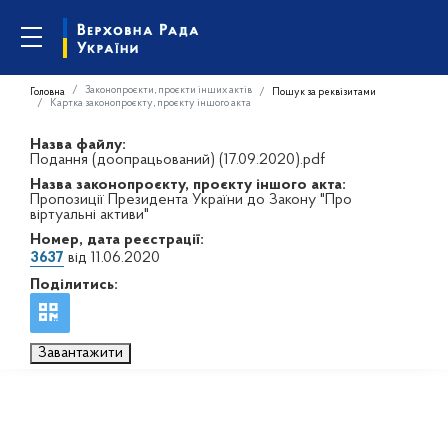
Законопроєкти, проєкти інших актів
Головна
Пошук за реквізитами
Картка законопроєкту, проєкту іншого акта
Назва файлу:
Подання (доопрацьований) (17.09.2020).pdf
Назва законопроєкту, проєкту іншого акта:
Пропозиції Президента України до Закону "Про
віртуальні активи"
Номер, дата реєстрації:
3637
від 11.06.2020
Поділитись:
Завантажити