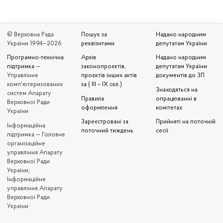
© Верховна Рада
Пошук за
Надано народним
України 1994—2026
реквізитами
депутатам України
Програмно-технічна
Архів
Надано народним
підтримка
—
законопроєктів,
депутатам України
Управління
проєктів інших актів
документів до ЗП
комп'ютеризованих
за ( III – IX скл.)
Знаходяться на
систем Апарату
Правила
опрацюванні в
Верховної Ради
оформлення
комітетах
України
Зареєстровані за
Прийняті на поточній
Iнформаційна
поточний тиждень
сесії
підтримка — Головне
організаційне
управління Апарату
Верховної Ради
України,
Інформаційне
управління Апарату
Верховної Ради
України