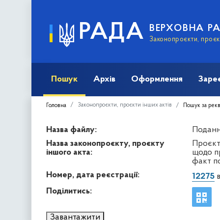
РАДА
ВЕРХОВНА Р
Законопроєкти, проєкт
Пошук
Архів
Оформлення
Заре
Законопроєкти, проєкти інших актів
Головна
Пошук за рек
Назва файлу:
Подання
Назва законопроєкту, проєкту
Проєкт 
іншого акта:
щодо п
факт по
Номер, дата реєстрації:
12275
в
Поділитись:
Завантажити