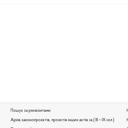
Пошук за реквізитами
Архів законопроєктів, проєктів інших актів за ( III – IX скл.)