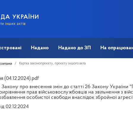
АДА УКРАЇНИ
и інших актів
єстровані
Надано
Надано до ЗП
На опрацюван
Картка законопроєкту, проєкту іншого акта
візитами
 (04.12.2024).pdf
Закону про внесення змін до статті 26 Закону України "
рирівняння прав військовослужбовців на звільнення з вій
збавлення особистої свободи внаслідок збройної агресії
ід 02.12.2024