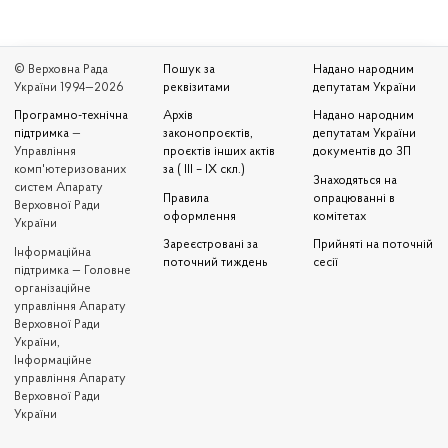
© Верховна Рада
Пошук за
Надано народним
України 1994—2026
реквізитами
депутатам України
Програмно-технічна
Архів
Надано народним
підтримка
—
законопроєктів,
депутатам України
Управління
проєктів інших актів
документів до ЗП
комп'ютеризованих
за ( III – IX скл.)
Знаходяться на
систем Апарату
Правила
опрацюванні в
Верховної Ради
оформлення
комітетах
України
Зареєстровані за
Прийняті на поточній
Iнформаційна
поточний тиждень
сесії
підтримка — Головне
організаційне
управління Апарату
Верховної Ради
України,
Інформаційне
управління Апарату
Верховної Ради
України