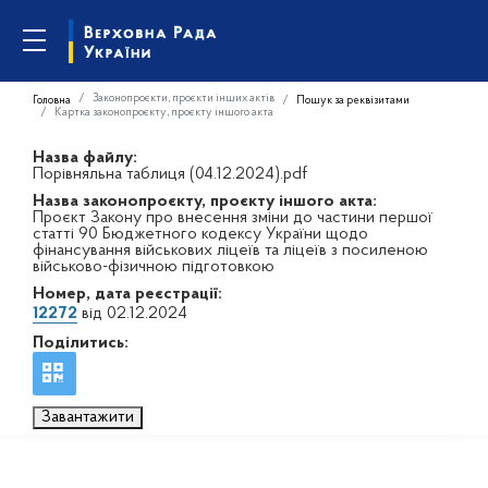
Законопроєкти, проєкти інших актів
Головна
Пошук за реквізитами
Картка законопроєкту, проєкту іншого акта
Назва файлу:
Порівняльна таблиця (04.12.2024).pdf
Назва законопроєкту, проєкту іншого акта:
Проєкт Закону про внесення зміни до частини першої
статті 90 Бюджетного кодексу України щодо
фінансування військових ліцеїв та ліцеїв з посиленою
військово-фізичною підготовкою
Номер, дата реєстрації:
12272
від 02.12.2024
Поділитись:
Завантажити