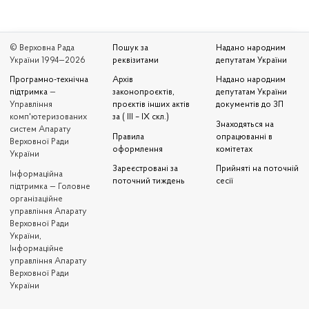
© Верховна Рада
Пошук за
Надано народним
України 1994—2026
реквізитами
депутатам України
Програмно-технічна
Архів
Надано народним
підтримка
—
законопроєктів,
депутатам України
Управління
проєктів інших актів
документів до ЗП
комп'ютеризованих
за ( III – IX скл.)
Знаходяться на
систем Апарату
Правила
опрацюванні в
Верховної Ради
оформлення
комітетах
України
Зареєстровані за
Прийняті на поточній
Iнформаційна
поточний тиждень
сесії
підтримка — Головне
організаційне
управління Апарату
Верховної Ради
України,
Інформаційне
управління Апарату
Верховної Ради
України