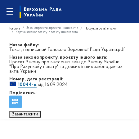
Законопроєкти, проєкти інших актів
Головна
Пошук за реквізитами
Картка законопроєкту, проєкту іншого акта
Назва файлу:
Текст, підписаний Головою Верховної Ради України.pdf
Назва законопроєкту, проєкту іншого акта:
Проєкт Закону про внесення змін до Закону України
"Про Рахункову палату" та деяких інших законодавчих
актів України
Номер, дата реєстрації:
10044-д
від 16.09.2024
Поділитись:
Завантажити