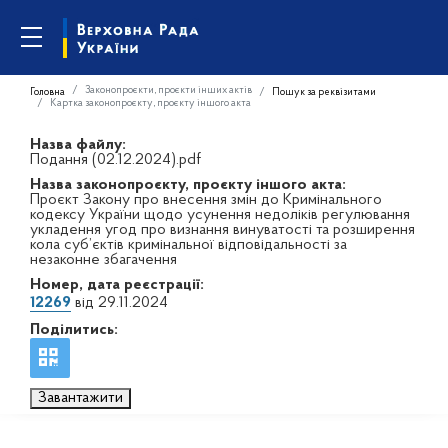
Законопроєкти, проєкти інших актів
Головна
Пошук за реквізитами
Картка законопроєкту, проєкту іншого акта
Назва файлу:
Подання (02.12.2024).pdf
Назва законопроєкту, проєкту іншого акта:
Проєкт Закону про внесення змін до Кримінального
кодексу України щодо усунення недоліків регулювання
укладення угод про визнання винуватості та розширення
кола суб’єктів кримінальної відповідальності за
незаконне збагачення
Номер, дата реєстрації:
12269
від 29.11.2024
Поділитись:
Завантажити