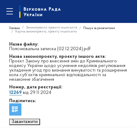
Законопроєкти, проєкти інших актів
Головна
Пошук за реквізитами
Картка законопроєкту, проєкту іншого акта
Назва файлу:
Пояснювальна записка (02.12.2024).pdf
Назва законопроєкту, проєкту іншого акта:
Проєкт Закону про внесення змін до Кримінального
кодексу України щодо усунення недоліків регулювання
укладення угод про визнання винуватості та розширення
кола суб’єктів кримінальної відповідальності за
незаконне збагачення
Номер, дата реєстрації:
12269
від 29.11.2024
Поділитись:
Завантажити