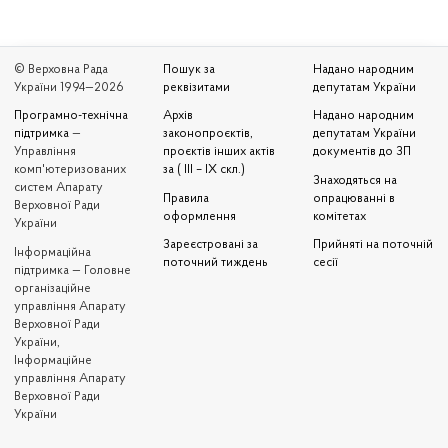
© Верховна Рада
Пошук за
Надано народним
України 1994—2026
реквізитами
депутатам України
Програмно-технічна
Архів
Надано народним
підтримка
—
законопроєктів,
депутатам України
Управління
проєктів інших актів
документів до ЗП
комп'ютеризованих
за ( III – IX скл.)
Знаходяться на
систем Апарату
Правила
опрацюванні в
Верховної Ради
оформлення
комітетах
України
Зареєстровані за
Прийняті на поточній
Iнформаційна
поточний тиждень
сесії
підтримка — Головне
організаційне
управління Апарату
Верховної Ради
України,
Інформаційне
управління Апарату
Верховної Ради
України