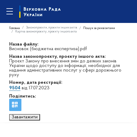
Законопроєкти, проєкти інших актів
Головна
Пошук за реквізитами
Картка законопроєкту, проєкту іншого акта
Назва файлу:
Висновок (бюджетна експертиза).pdf
Назва законопроєкту, проєкту іншого акта:
Проєкт Закону про внесення змін до деяких законів
України щодо доступу до інформації, необхідної для
надання адміністративних послуг у сфері дорожнього
руху
Номер, дата реєстрації:
9504
від 17.07.2023
Поділитись:
Завантажити