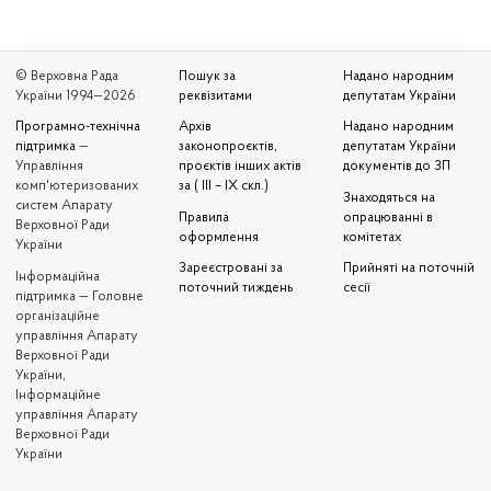
© Верховна Рада
Пошук за
Надано народним
України 1994—2026
реквізитами
депутатам України
Програмно-технічна
Архів
Надано народним
підтримка
—
законопроєктів,
депутатам України
Управління
проєктів інших актів
документів до ЗП
комп'ютеризованих
за ( III – IX скл.)
Знаходяться на
систем Апарату
Правила
опрацюванні в
Верховної Ради
оформлення
комітетах
України
Зареєстровані за
Прийняті на поточній
Iнформаційна
поточний тиждень
сесії
підтримка — Головне
організаційне
управління Апарату
Верховної Ради
України,
Інформаційне
управління Апарату
Верховної Ради
України