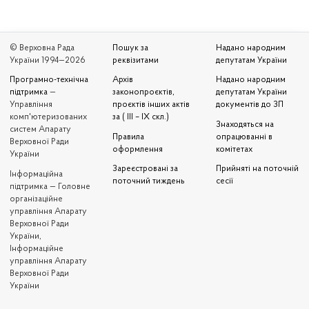
© Верховна Рада
Пошук за
Надано народним
України 1994—2026
реквізитами
депутатам України
Програмно-технічна
Архів
Надано народним
підтримка
—
законопроєктів,
депутатам України
Управління
проєктів інших актів
документів до ЗП
комп'ютеризованих
за ( III – IX скл.)
Знаходяться на
систем Апарату
Правила
опрацюванні в
Верховної Ради
оформлення
комітетах
України
Зареєстровані за
Прийняті на поточній
Iнформаційна
поточний тиждень
сесії
підтримка — Головне
організаційне
управління Апарату
Верховної Ради
України,
Інформаційне
управління Апарату
Верховної Ради
України