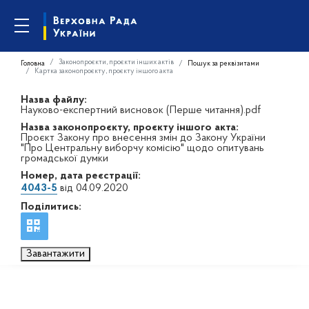
Законопроєкти, проєкти інших актів
Головна
Пошук за реквізитами
Картка законопроєкту, проєкту іншого акта
Назва файлу:
Науково-експертний висновок (Перше читання).pdf
Назва законопроєкту, проєкту іншого акта:
Проєкт Закону про внесення змін до Закону України
"Про Центральну виборчу комісію" щодо опитувань
громадської думки
Номер, дата реєстрації:
4043-5
від 04.09.2020
Поділитись:
Завантажити