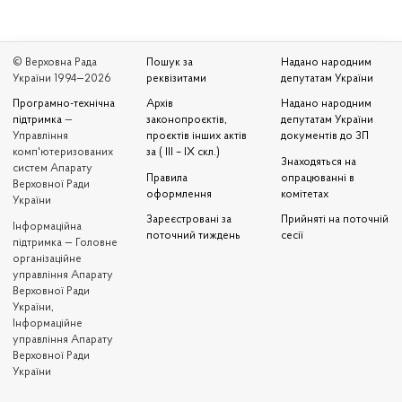
© Верховна Рада
Пошук за
Надано народним
України 1994—2026
реквізитами
депутатам України
Програмно-технічна
Архів
Надано народним
підтримка
—
законопроєктів,
депутатам України
Управління
проєктів інших актів
документів до ЗП
комп'ютеризованих
за ( III – IX скл.)
Знаходяться на
систем Апарату
Правила
опрацюванні в
Верховної Ради
оформлення
комітетах
України
Зареєстровані за
Прийняті на поточній
Iнформаційна
поточний тиждень
сесії
підтримка — Головне
організаційне
управління Апарату
Верховної Ради
України,
Інформаційне
управління Апарату
Верховної Ради
України