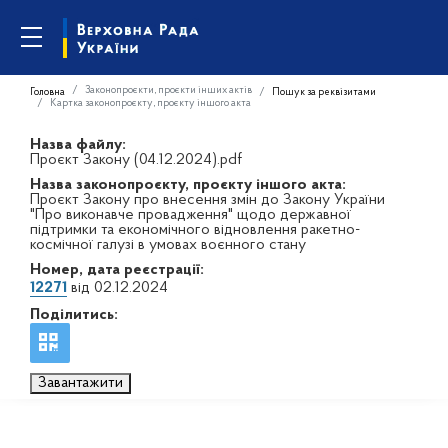
Законопроєкти, проєкти інших актів
Головна
Пошук за реквізитами
Картка законопроєкту, проєкту іншого акта
Назва файлу:
Проєкт Закону (04.12.2024).pdf
Назва законопроєкту, проєкту іншого акта:
Проєкт Закону про внесення змін до Закону України
"Про виконавче провадження" щодо державної
підтримки та економічного відновлення ракетно-
космічної галузі в умовах воєнного стану
Номер, дата реєстрації:
12271
від 02.12.2024
Поділитись:
Завантажити