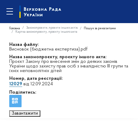
Законопроєкти, проєкти інших актів
Головна
Пошук за реквізитами
Картка законопроєкту, проєкту іншого акта
Назва файлу:
Висновок (бюджетна експертиза).pdf
Назва законопроєкту, проєкту іншого акта:
Проєкт Закону про внесення змін до деяких законів
України щодо захисту прав осіб з інвалідністю ІІІ групи та
їхніх неповнолітніх дітей
Номер, дата реєстрації:
12029
від 12.09.2024
Поділитись:
Завантажити