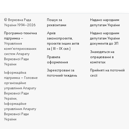
© Верховна Рада
Пошук за
Надано народним
України 1994—2026
реквізитами
депутатам України
Програмно-технічна
Архів
Надано народним
підтримка
—
законопроєктів,
депутатам України
Управління
проєктів інших актів
документів до ЗП
комп'ютеризованих
за ( III – IX скл.)
Знаходяться на
систем Апарату
Правила
опрацюванні в
Верховної Ради
оформлення
комітетах
України
Зареєстровані за
Прийняті на поточній
Iнформаційна
поточний тиждень
сесії
підтримка — Головне
організаційне
управління Апарату
Верховної Ради
України,
Інформаційне
управління Апарату
Верховної Ради
України