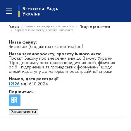
Законопроєкти, проєкти інших актів
Головна
Пошук за реквізитами
Картка законопроєкту, проєкту іншого акта
Назва файлу:
Висновок (бюджетна експертиза).pdf
Назва законопроєкту, проєкту іншого акта:
Проєкт Закону про внесення змін до Закону України
"Про державну реєстрацію юридичних осіб, фізичних
осіб - підприємців та громадських формувань" щодо
онлайн-доступу до матеріалів реєстраційної справи
Номер, дата реєстрації:
12126
від 16.10.2024
Поділитись:
Завантажити