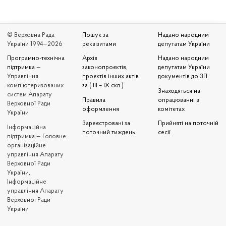
© Верховна Рада
Пошук за
Надано народним
України 1994—2026
реквізитами
депутатам України
Програмно-технічна
Архів
Надано народним
підтримка
—
законопроєктів,
депутатам України
Управління
проєктів інших актів
документів до ЗП
комп'ютеризованих
за ( III – IX скл.)
Знаходяться на
систем Апарату
Правила
опрацюванні в
Верховної Ради
оформлення
комітетах
України
Зареєстровані за
Прийняті на поточній
Iнформаційна
поточний тиждень
сесії
підтримка — Головне
організаційне
управління Апарату
Верховної Ради
України,
Інформаційне
управління Апарату
Верховної Ради
України