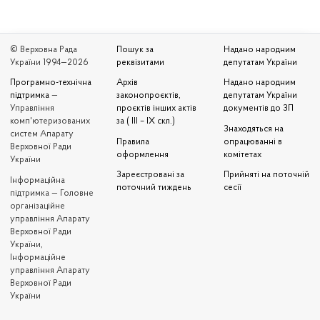
© Верховна Рада
Пошук за
Надано народним
України 1994—2026
реквізитами
депутатам України
Програмно-технічна
Архів
Надано народним
підтримка
—
законопроєктів,
депутатам України
Управління
проєктів інших актів
документів до ЗП
комп'ютеризованих
за ( III – IX скл.)
Знаходяться на
систем Апарату
Правила
опрацюванні в
Верховної Ради
оформлення
комітетах
України
Зареєстровані за
Прийняті на поточній
Iнформаційна
поточний тиждень
сесії
підтримка — Головне
організаційне
управління Апарату
Верховної Ради
України,
Інформаційне
управління Апарату
Верховної Ради
України