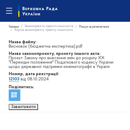
Законопроєкти, проєкти інших актів
Головна
Пошук за реквізитами
Картка законопроєкту, проєкту іншого акта
Назва файлу:
Висновок (бюджетна експертиза).pdf
Назва законопроєкту, проєкту іншого акта:
Проєкт Закону про внесення змін до розділу XX
"Перехідні положення" Податкового кодексу України
щодо державної підтримки кінематографії в Україні
Номер, дата реєстрації:
12103
від 08.10.2024
Поділитись:
Завантажити