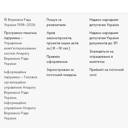
© Верховна Рада
Пошук за
Надано народним
України 1994—2026
реквізитами
депутатам України
Програмно-технічна
Архів
Надано народним
підтримка
—
законопроєктів,
депутатам України
Управління
проєктів інших актів
документів до ЗП
комп'ютеризованих
за ( III – IX скл.)
Знаходяться на
систем Апарату
Правила
опрацюванні в
Верховної Ради
оформлення
комітетах
України
Зареєстровані за
Прийняті на поточній
Iнформаційна
поточний тиждень
сесії
підтримка — Головне
організаційне
управління Апарату
Верховної Ради
України,
Інформаційне
управління Апарату
Верховної Ради
України