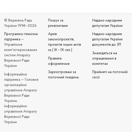
© Верховна Рада
Пошук за
Надано народним
України 1994—2026
реквізитами
депутатам України
Програмно-технічна
Архів
Надано народним
підтримка
—
законопроєктів,
депутатам України
Управління
проєктів інших актів
документів до ЗП
комп'ютеризованих
за ( III – IX скл.)
Знаходяться на
систем Апарату
Правила
опрацюванні в
Верховної Ради
оформлення
комітетах
України
Зареєстровані за
Прийняті на поточній
Iнформаційна
поточний тиждень
сесії
підтримка — Головне
організаційне
управління Апарату
Верховної Ради
України,
Інформаційне
управління Апарату
Верховної Ради
України