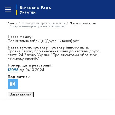
Законопроєкти, проєкти інших актів
Головна
Пошук за реквізитами
Картка законопроєкту, проєкту іншого акта
Назва файлу:
Порівняльна таблиця (Друге читання).pdf
Назва законопроєкту, проєкту іншого акта:
Проєкт Закону про внесення зміни до частини другої
статті 24 Закону України "Про військовий обов’язок і
військову службу"
Номер, дата реєстрації:
12095
від 04.10.2024
Поділитись:
Завантажити