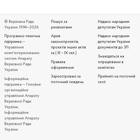
© Верховна Рада
Пошук за
Надано народним
України 1994—2026
реквізитами
депутатам України
Програмно-технічна
Архів
Надано народним
підтримка
—
законопроєктів,
депутатам України
Управління
проєктів інших актів
документів до ЗП
комп'ютеризованих
за ( III – IX скл.)
Знаходяться на
систем Апарату
Правила
опрацюванні в
Верховної Ради
оформлення
комітетах
України
Зареєстровані за
Прийняті на поточній
Iнформаційна
поточний тиждень
сесії
підтримка — Головне
організаційне
управління Апарату
Верховної Ради
України,
Інформаційне
управління Апарату
Верховної Ради
України