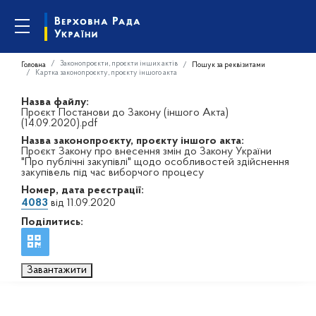
Законопроєкти, проєкти інших актів
Головна
Пошук за реквізитами
Картка законопроєкту, проєкту іншого акта
Назва файлу:
Проєкт Постанови до Закону (іншого Акта)
(14.09.2020).pdf
Назва законопроєкту, проєкту іншого акта:
Проєкт Закону про внесення змін до Закону України
"Про публічні закупівлі" щодо особливостей здійснення
закупівель під час виборчого процесу
Номер, дата реєстрації:
4083
від 11.09.2020
Поділитись:
Завантажити