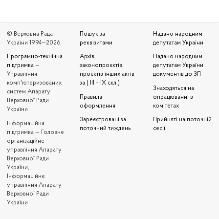
© Верховна Рада
Пошук за
Надано народним
України 1994—2026
реквізитами
депутатам України
Програмно-технічна
Архів
Надано народним
підтримка
—
законопроєктів,
депутатам України
Управління
проєктів інших актів
документів до ЗП
комп'ютеризованих
за ( III – IX скл.)
Знаходяться на
систем Апарату
Правила
опрацюванні в
Верховної Ради
оформлення
комітетах
України
Зареєстровані за
Прийняті на поточній
Iнформаційна
поточний тиждень
сесії
підтримка — Головне
організаційне
управління Апарату
Верховної Ради
України,
Інформаційне
управління Апарату
Верховної Ради
України