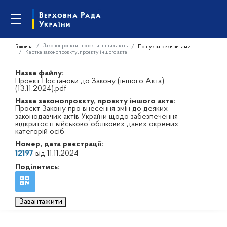
Законопроєкти, проєкти інших актів
Головна
Пошук за реквізитами
Картка законопроєкту, проєкту іншого акта
Назва файлу:
Проєкт Постанови до Закону (іншого Акта)
(13.11.2024).pdf
Назва законопроєкту, проєкту іншого акта:
Проєкт Закону про внесення змін до деяких
законодавчих актів України щодо забезпечення
відкритості військово-облікових даних окремих
категорій осіб
Номер, дата реєстрації:
12197
від 11.11.2024
Поділитись:
Завантажити