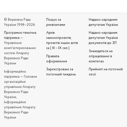
© Верховна Рада
Пошук за
Надано народним
України 1994—2026
реквізитами
депутатам України
Програмно-технічна
Архів
Надано народним
підтримка
—
законопроєктів,
депутатам України
Управління
проєктів інших актів
документів до ЗП
комп'ютеризованих
за ( III – IX скл.)
Знаходяться на
систем Апарату
Правила
опрацюванні в
Верховної Ради
оформлення
комітетах
України
Зареєстровані за
Прийняті на поточній
Iнформаційна
поточний тиждень
сесії
підтримка — Головне
організаційне
управління Апарату
Верховної Ради
України,
Інформаційне
управління Апарату
Верховної Ради
України