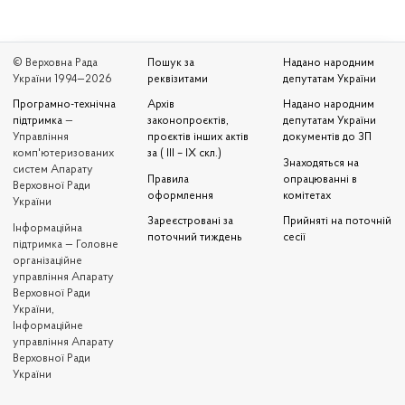
© Верховна Рада
Пошук за
Надано народним
України 1994—2026
реквізитами
депутатам України
Програмно-технічна
Архів
Надано народним
підтримка
—
законопроєктів,
депутатам України
Управління
проєктів інших актів
документів до ЗП
комп'ютеризованих
за ( III – IX скл.)
Знаходяться на
систем Апарату
Правила
опрацюванні в
Верховної Ради
оформлення
комітетах
України
Зареєстровані за
Прийняті на поточній
Iнформаційна
поточний тиждень
сесії
підтримка — Головне
організаційне
управління Апарату
Верховної Ради
України,
Інформаційне
управління Апарату
Верховної Ради
України