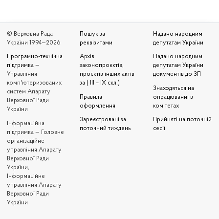
© Верховна Рада
Пошук за
Надано народним
України 1994—2026
реквізитами
депутатам України
Програмно-технічна
Архів
Надано народним
підтримка
—
законопроєктів,
депутатам України
Управління
проєктів інших актів
документів до ЗП
комп'ютеризованих
за ( III – IX скл.)
Знаходяться на
систем Апарату
Правила
опрацюванні в
Верховної Ради
оформлення
комітетах
України
Зареєстровані за
Прийняті на поточній
Iнформаційна
поточний тиждень
сесії
підтримка — Головне
організаційне
управління Апарату
Верховної Ради
України,
Інформаційне
управління Апарату
Верховної Ради
України