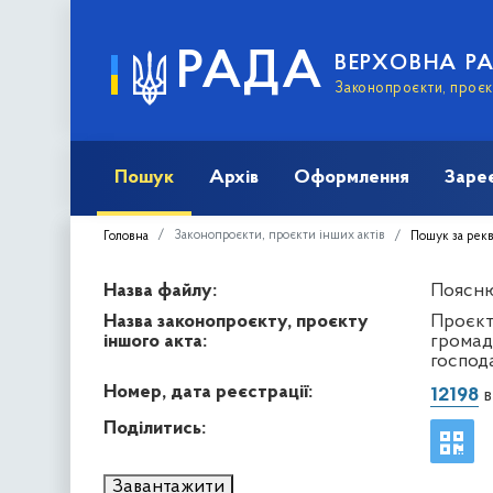
РАДА
ВЕРХОВНА Р
Законопроєкти, проєкт
Пошук
Архів
Оформлення
Заре
Законопроєкти, проєкти інших актів
Головна
Пошук за рек
Назва файлу:
Пояснюв
Назва законопроєкту, проєкту
Проєкт
іншого акта:
громад
господ
Номер, дата реєстрації:
12198
в
Поділитись:
Завантажити