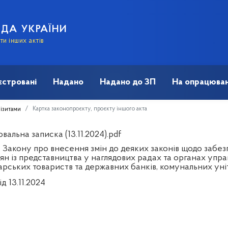
АДА УКРАЇНИ
и інших актів
єстровані
Надано
Надано до ЗП
На опрацюван
Картка законопроєкту, проєкту іншого акта
візитами
альна записка (13.11.2024).pdf
 Закону про внесення змін до деяких законів щодо забез
ян із представництва у наглядових радах та органах упра
арських товариств та державних банків, комунальних ун
ід 13.11.2024