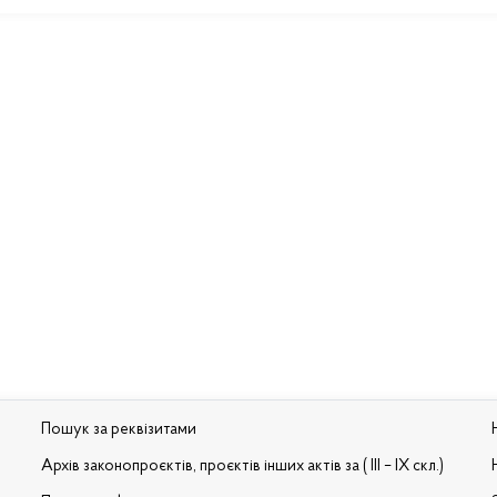
Пошук за реквізитами
Архів законопроєктів, проєктів інших актів за ( III – IX скл.)