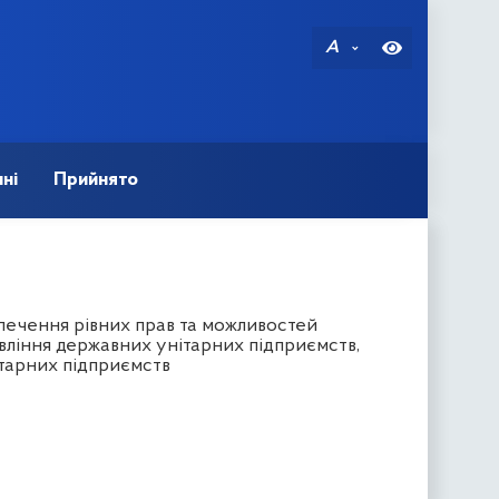
A
ні
Прийнято
печення рівних прав та можливостей
вління державних унітарних підприємств,
ітарних підприємств