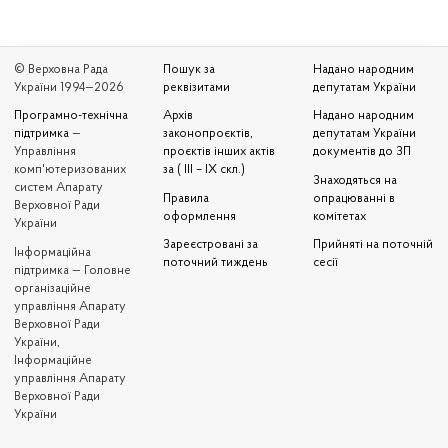
© Верховна Рада
Пошук за
Надано народним
України 1994—2026
реквізитами
депутатам України
Програмно-технічна
Архів
Надано народним
підтримка
—
законопроєктів,
депутатам України
Управління
проєктів інших актів
документів до ЗП
комп'ютеризованих
за ( III – IX скл.)
Знаходяться на
систем Апарату
Правила
опрацюванні в
Верховної Ради
оформлення
комітетах
України
Зареєстровані за
Прийняті на поточній
Iнформаційна
поточний тиждень
сесії
підтримка — Головне
організаційне
управління Апарату
Верховної Ради
України,
Інформаційне
управління Апарату
Верховної Ради
України