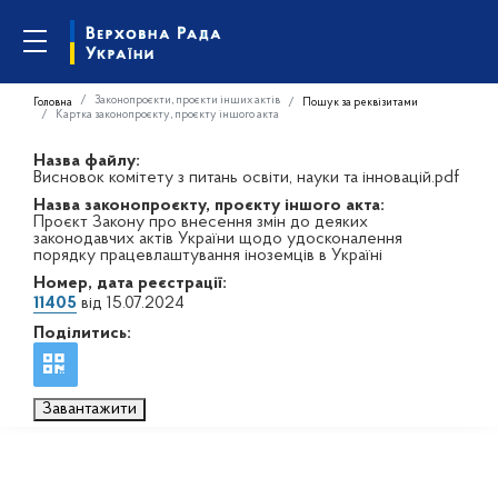
Законопроєкти, проєкти інших актів
Головна
Пошук за реквізитами
Картка законопроєкту, проєкту іншого акта
Назва файлу:
Висновок комітету з питань освіти, науки та інновацій.pdf
Назва законопроєкту, проєкту іншого акта:
Проєкт Закону про внесення змін до деяких
законодавчих актів України щодо удосконалення
порядку працевлаштування іноземців в Україні
Номер, дата реєстрації:
11405
від 15.07.2024
Поділитись:
Завантажити