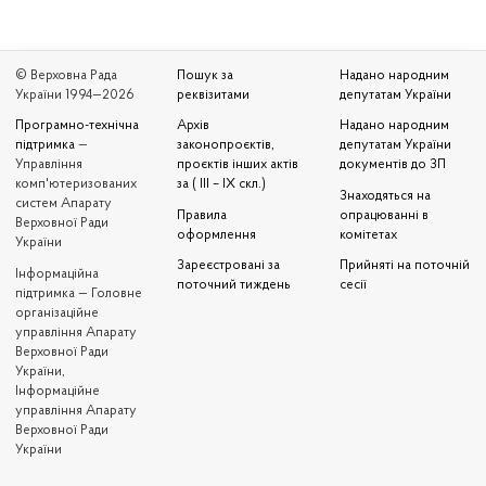
© Верховна Рада
Пошук за
Надано народним
України 1994—2026
реквізитами
депутатам України
Програмно-технічна
Архів
Надано народним
підтримка
—
законопроєктів,
депутатам України
Управління
проєктів інших актів
документів до ЗП
комп'ютеризованих
за ( III – IX скл.)
Знаходяться на
систем Апарату
Правила
опрацюванні в
Верховної Ради
оформлення
комітетах
України
Зареєстровані за
Прийняті на поточній
Iнформаційна
поточний тиждень
сесії
підтримка — Головне
організаційне
управління Апарату
Верховної Ради
України,
Інформаційне
управління Апарату
Верховної Ради
України