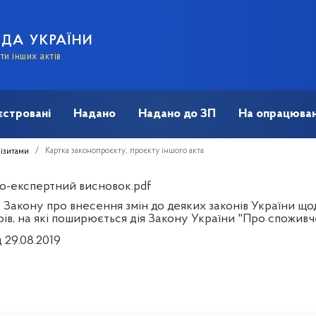
АДА УКРАЇНИ
и інших актів
єстровані
Надано
Надано до ЗП
На опрацюван
Картка законопроєкту, проєкту іншого акта
візитами
о-експертний висновок.pdf
 Закону про внесення змін до деяких законів України щ
рів, на які поширюється дія Закону України "Про спожив
 29.08.2019