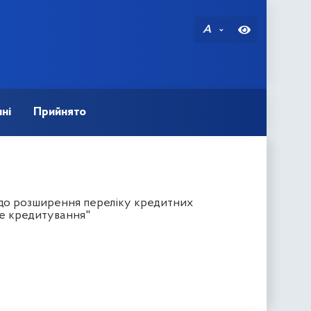
A
ні
Прийнято
одо розширення переліку кредитних
че кредитування"