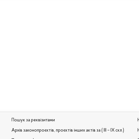
Пошук за реквізитами
Архів законопроєктів, проєктів інших актів за ( III – IX скл.)