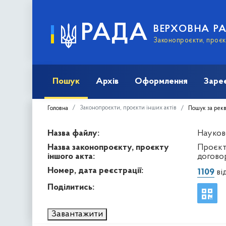
РАДА
ВЕРХОВНА Р
Законопроєкти, проєкт
Пошук
Архів
Оформлення
Заре
Законопроєкти, проєкти інших актів
Головна
Пошук за рек
Назва файлу:
Науков
Назва законопроєкту, проєкту
Проєкт
іншого акта:
догово
Номер, дата реєстрації:
1109
від
Поділитись:
Завантажити