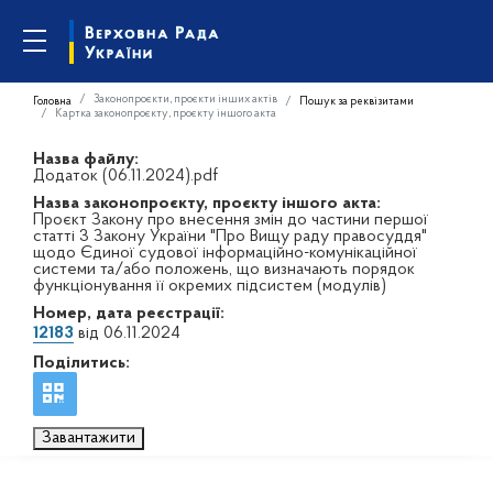
Законопроєкти, проєкти інших актів
Головна
Пошук за реквізитами
Картка законопроєкту, проєкту іншого акта
Назва файлу:
Додаток (06.11.2024).pdf
Назва законопроєкту, проєкту іншого акта:
Проєкт Закону про внесення змін до частини першої
статті 3 Закону України "Про Вищу раду правосуддя"
щодо Єдиної судової інформаційно-комунікаційної
системи та/або положень, що визначають порядок
функціонування її окремих підсистем (модулів)
Номер, дата реєстрації:
12183
від 06.11.2024
Поділитись:
Завантажити