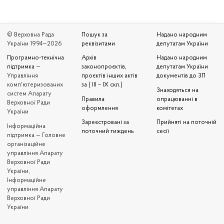
© Верховна Рада
Пошук за
Надано народним
України 1994—2026
реквізитами
депутатам України
Програмно-технічна
Архів
Надано народним
підтримка
—
законопроєктів,
депутатам України
Управління
проєктів інших актів
документів до ЗП
комп'ютеризованих
за ( III – IX скл.)
Знаходяться на
систем Апарату
Правила
опрацюванні в
Верховної Ради
оформлення
комітетах
України
Зареєстровані за
Прийняті на поточній
Iнформаційна
поточний тиждень
сесії
підтримка — Головне
організаційне
управління Апарату
Верховної Ради
України,
Інформаційне
управління Апарату
Верховної Ради
України