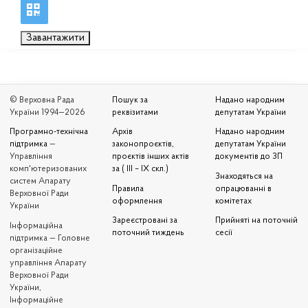
Завантажити
© Верховна Рада
Пошук за
Надано народним
України 1994—2026
реквізитами
депутатам України
Програмно-технічна
Архів
Надано народним
підтримка
—
законопроєктів,
депутатам України
Управління
проєктів інших актів
документів до ЗП
комп'ютеризованих
за ( III – IX скл.)
Знаходяться на
систем Апарату
Правила
опрацюванні в
Верховної Ради
оформлення
комітетах
України
Зареєстровані за
Прийняті на поточній
Iнформаційна
поточний тиждень
сесії
підтримка — Головне
організаційне
управління Апарату
Верховної Ради
України,
Інформаційне