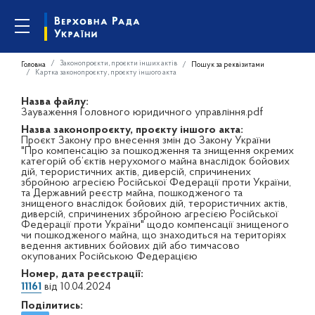
Законопроєкти, проєкти інших актів
Головна
Пошук за реквізитами
Картка законопроєкту, проєкту іншого акта
Назва файлу:
Зауваження Головного юридичного управління.pdf
Назва законопроєкту, проєкту іншого акта:
Проєкт Закону про внесення змін до Закону України
"Про компенсацію за пошкодження та знищення окремих
категорій об’єктів нерухомого майна внаслідок бойових
дій, терористичних актів, диверсій, спричинених
збройною агресією Російської Федерації проти України,
та Державний реєстр майна, пошкодженого та
знищеного внаслідок бойових дій, терористичних актів,
диверсій, спричинених збройною агресією Російської
Федерації проти України" щодо компенсації знищеного
чи пошкодженого майна, що знаходиться на територіях
ведення активних бойових дій або тимчасово
окупованих Російською Федерацією
Номер, дата реєстрації:
11161
від 10.04.2024
Поділитись: