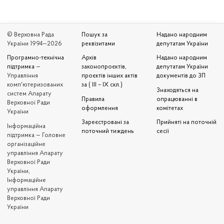
© Верховна Рада
Пошук за
Надано народним
України 1994—2026
реквізитами
депутатам України
Програмно-технічна
Архів
Надано народним
підтримка
—
законопроєктів,
депутатам України
Управління
проєктів інших актів
документів до ЗП
комп'ютеризованих
за ( III – IX скл.)
Знаходяться на
систем Апарату
Правила
опрацюванні в
Верховної Ради
оформлення
комітетах
України
Зареєстровані за
Прийняті на поточній
Iнформаційна
поточний тиждень
сесії
підтримка — Головне
організаційне
управління Апарату
Верховної Ради
України,
Інформаційне
управління Апарату
Верховної Ради
України