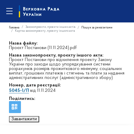
Законопроєкти, проєкти інших актів
Головна
Пошук за реквізитами
Картка законопроєкту, проєкту іншого акта
Назва файлу:
Проєкт Постанови (11.11.2024).pdf
Назва законопроєкту, проєкту іншого акта:
Проєкт Постанови про відхилення проекту Закону
України про заходи щодо упорядкування системи
розрахунків розмірів прожиткового мінімуму, соціальних
виплат, грошових платежів і стягнень та плати за надання
адміністративних послуг (адміністративного збору)
Номер, дата реєстрації:
5045-1/П
від 11.11.2024
Поділитись:
Завантажити