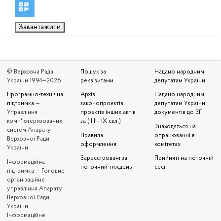
Завантажити
© Верховна Рада
Пошук за
Надано народним
України 1994—2026
реквізитами
депутатам України
Програмно-технічна
Архів
Надано народним
підтримка
—
законопроєктів,
депутатам України
Управління
проєктів інших актів
документів до ЗП
комп'ютеризованих
за ( III – IX скл.)
Знаходяться на
систем Апарату
Правила
опрацюванні в
Верховної Ради
оформлення
комітетах
України
Зареєстровані за
Прийняті на поточній
Iнформаційна
поточний тиждень
сесії
підтримка — Головне
організаційне
управління Апарату
Верховної Ради
України,
Інформаційне