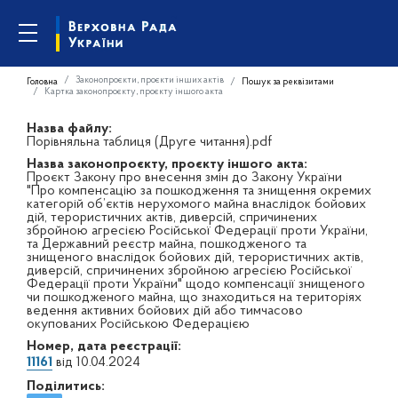
Законопроєкти, проєкти інших актів
Головна
Пошук за реквізитами
Картка законопроєкту, проєкту іншого акта
Назва файлу:
Порівняльна таблиця (Друге читання).pdf
Назва законопроєкту, проєкту іншого акта:
Проєкт Закону про внесення змін до Закону України
"Про компенсацію за пошкодження та знищення окремих
категорій об’єктів нерухомого майна внаслідок бойових
дій, терористичних актів, диверсій, спричинених
збройною агресією Російської Федерації проти України,
та Державний реєстр майна, пошкодженого та
знищеного внаслідок бойових дій, терористичних актів,
диверсій, спричинених збройною агресією Російської
Федерації проти України" щодо компенсації знищеного
чи пошкодженого майна, що знаходиться на територіях
ведення активних бойових дій або тимчасово
окупованих Російською Федерацією
Номер, дата реєстрації:
11161
від 10.04.2024
Поділитись: