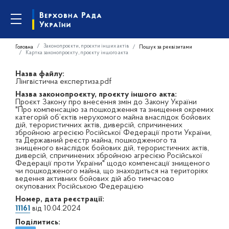
Законопроєкти, проєкти інших актів
Головна
Пошук за реквізитами
Картка законопроєкту, проєкту іншого акта
Назва файлу:
Лінгвістична експертиза.pdf
Назва законопроєкту, проєкту іншого акта:
Проєкт Закону про внесення змін до Закону України
"Про компенсацію за пошкодження та знищення окремих
категорій об’єктів нерухомого майна внаслідок бойових
дій, терористичних актів, диверсій, спричинених
збройною агресією Російської Федерації проти України,
та Державний реєстр майна, пошкодженого та
знищеного внаслідок бойових дій, терористичних актів,
диверсій, спричинених збройною агресією Російської
Федерації проти України" щодо компенсації знищеного
чи пошкодженого майна, що знаходиться на територіях
ведення активних бойових дій або тимчасово
окупованих Російською Федерацією
Номер, дата реєстрації:
11161
від 10.04.2024
Поділитись: