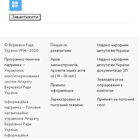
Завантажити
© Верховна Рада
Пошук за
Надано народним
України 1994—2026
реквізитами
депутатам України
Програмно-технічна
Архів
Надано народним
підтримка
—
законопроєктів,
депутатам України
Управління
проєктів інших актів
документів до ЗП
комп'ютеризованих
за ( III – IX скл.)
Знаходяться на
систем Апарату
Правила
опрацюванні в
Верховної Ради
оформлення
комітетах
України
Зареєстровані за
Прийняті на поточній
Iнформаційна
поточний тиждень
сесії
підтримка — Головне
організаційне
управління Апарату
Верховної Ради
України,
Інформаційне